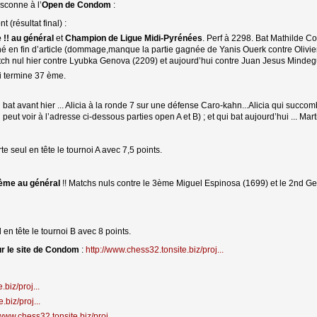
asconne à l’
Open de Condom
:
 (résultat final) :
!! au général
et 
Champion de Ligue Midi-Pyrénées
. Perf à 2298. Bat Mathilde Co
né en fin d’article (dommage,manque la partie gagnée de Yanis Ouerk contre Olivier 
ch nul hier contre Lyubka Genova (2209) et aujourd’hui contre Juan Jesus Mindegu
i termine 37 ème.
 bat avant hier ... Alicia à la ronde 7 sur une défense Caro-kahn...Alicia qui succom
n peut voir à l’adresse ci-dessous parties open A et B) ; et qui bat aujourd’hui ... Mar
 seul en tête le tournoi A avec 7,5 points.
ème au général
!! Matchs nuls contre le 3ème Miguel Espinosa (1699) et le 2nd Ge
en tête le tournoi B avec 8 points.
ur le site de Condom
: 
http://www.chess32.tonsite.biz/proj...
biz/proj...
.biz/proj...
/www.chess32.tonsite.biz/proj...