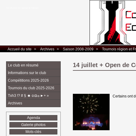
Club d’Echecs Léo Lagrange de Colomiers
Accueil du site
> 
Archives
> 
Saison 2008-2009
> 
Tournois région et F
14 juillet + Open de
Le club en résumé
Informations sur le club
Compétitions 2025-2026
Tournois du club 2025-2026
Txh3 !? # § ☻☺◘☼►+ »
Certains ont dé
Archives
Agenda
Galerie photos
Mots-clés