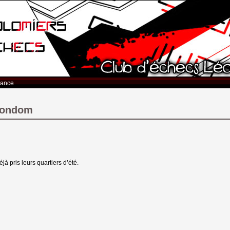
rance
 Condom
jà pris leurs quartiers d’été.