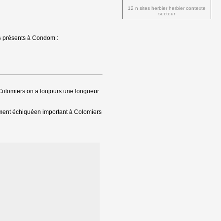
12 n sites herbier herbier contexte 
secteur
s
présents à Condom : 
à Colomiers on a toujours une longueur
énement échiquéen important à Colomiers