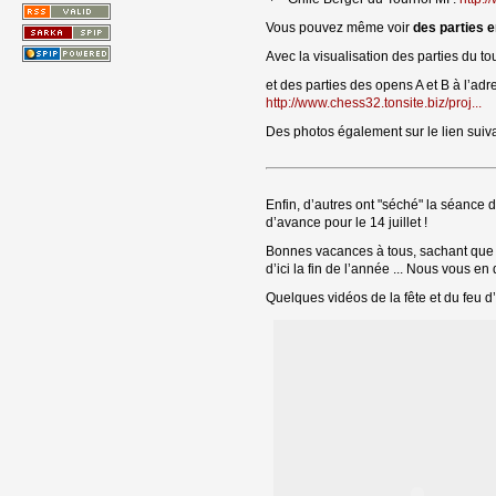
Vous pouvez même voir
des parties e
Avec la visualisation des parties du to
et des parties des opens A et B à l’a
http://www.chess32.tonsite.biz/proj...
Des photos également sur le lien suiv
Enfin, d’autres ont "séché" la séance d
d’avance pour le 14 juillet !
Bonnes vacances à tous, sachant que le
d’ici la fin de l’année ... Nous vous e
Quelques vidéos de la fête et du feu d’a