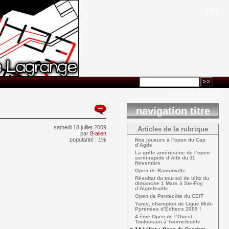
[
fr
]
rechercher sur site
navigation titre
samedi 18 juillet 2009 
Articles de la rubrique
par
8-alien
popularité : 1%
Nos joueurs à l’open du Cap 
d’Agde
La grille américaine de l’open 
semi-rapide d’Albi du 11
Novembre
Open de Ramonville 
Résultat du tournoi de blitz du 
dimanche 1 Mars à Ste-Foy
d’Aigrefeuille
Open de Pentecôte du CEIT 
Yanis, champion de Ligue Midi-
Pyrénées d’Echecs 2009 !
4 ème Open de l’Ouest 
Toulousain à Tournefeuille