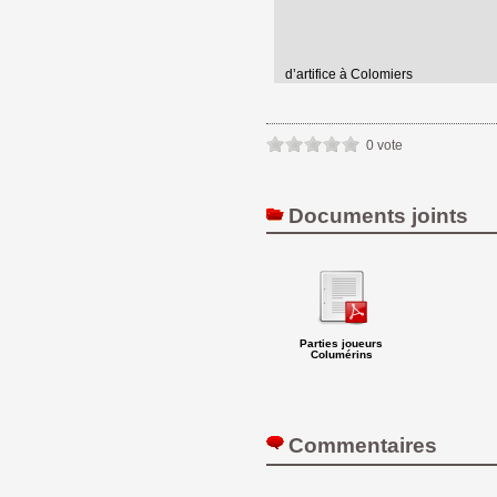
d’artifice à Colomiers
0 vote
Documents joints
Parties joueurs
Columérins
Commentaires 