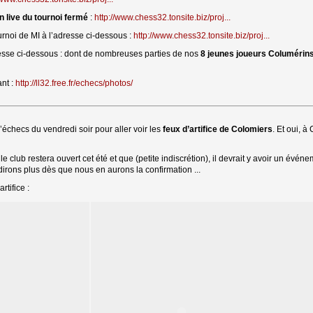
n live du tournoi fermé
: 
http://www.chess32.tonsite.biz/proj...
urnoi de MI à l’adresse ci-dessous :
http://www.chess32.tonsite.biz/proj...
dresse ci-dessous : dont de nombreuses parties de nos
8 jeunes joueurs Columérin
ant :
http://ll32.free.fr/echecs/photos/
’échecs du vendredi soir pour aller voir les
feux d’artifice de Colomiers
. Et oui, 
 club restera ouvert cet été et que (petite indiscrétion), il devrait y avoir un év
n dirons plus dès que nous en aurons la confirmation ...
rtifice :