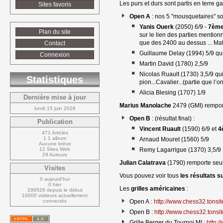
Les purs et durs sont partis en terre g
Sites favoris
Open A
: nos 5 "mousquetaires" sont
Yanis Ouerk
(2050) 6/9 - 
7ème 
Plan du site
sur le lien des parties mention
que des 2400 au dessus ... Mat
Contact
Guillaume Delay (1994) 5/9 qu
Connexion
Martin David (1780) 2,5/9
Nicolas Ruault (1730) 3,5/9 qui
Statistiques
pion...Cavalier...(partie que l’o
Alicia Blesing (1707) 1/9
Dernière mise à jour
Marius Manolache
2479 (GMI) remporte
lundi 15 juin 2026
Open B
: (résultat final) :
Publication
Vincent Ruault
(1590) 6/9 et 
4
471 Articles
1 1 album
Arnaud Mouret (1560) 5/9
Aucune brève
12 Sites Web
Remy Lagarrigue (1370) 3,5/9
29 Auteurs
Julian Calatrava
(1790) remporte seul 
Visites
Vous pouvez voir tous
les résultats s
0 aujourd'hui
0 hier
Les
grilles américaines
:
299526 depuis le début
10000 visiteurs actuellement 
connectés
Open A : 
http://www.chess32.tonsite.
Open B : 
http://www.chess32.tonsite
Grille Berger du Tournoi MI : 
http:/