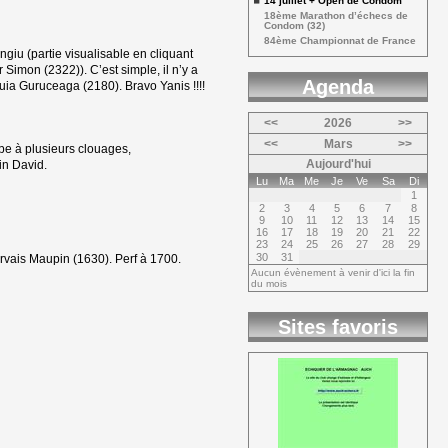
14 juillet + Open de Condom 
18ème Marathon d’échecs de 
Condom (32)
84ème Championnat de France 
ngiu (partie visualisable en cliquant
Simon (2322)). C’est simple, il n’y a
Agenda 
ia Guruceaga (2180). Bravo Yanis !!!!
<<
2026
>>
<<
Mars
>>
be à plusieurs clouages, 
Aujourd'hui
tin David.
Lu
Ma
Me
Je
Ve
Sa
Di
1
2
3
4
5
6
7
8
9
10
11
12
13
14
15
16
17
18
19
20
21
22
23
24
25
26
27
28
29
30
31
rvais Maupin (1630). Perf à 1700.
Aucun évènement à venir d'ici la fin
du mois
Sites favoris