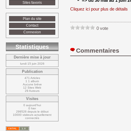
=> du 30 mai au 1 juin 2
Sites favoris
Cliquez ici pour plus de détails
Plan du site
Contact
0 vote
Connexion
Statistiques
Commentaires 
Dernière mise à jour
lundi 15 juin 2026
Publication
471 Articles
1 1 album
Aucune brève
12 Sites Web
29 Auteurs
Visites
0 aujourd'hui
0 hier
299526 depuis le début
10000 visiteurs actuellement 
connectés