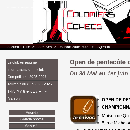
Club d’Echecs Léo Lagrange de Colomiers
Accueil du site
> 
Archives
> 
Saison 2008-2009
> 
Agenda
Open de pentecôte 
Le club en résumé
Informations sur le club
Du 30 Mai au 1er juin
Compétitions 2025-2026
Tournois du club 2025-2026
Txh3 !? # § ☻☺◘☼►+ »
Archives
OPEN DE PE
CHAMPIONNA
Agenda
Maison de Qua
Galerie photos
5, rue Miche
Mots-clés