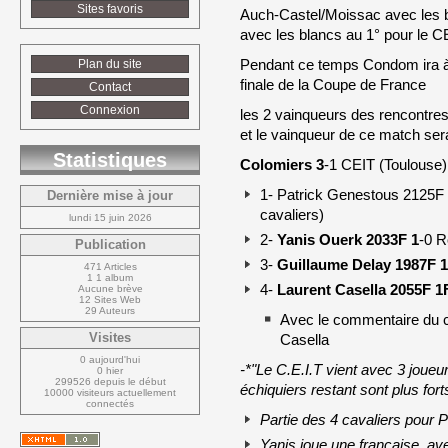
Sites favoris
Auch-Castel/Moissac avec les 
avec les blancs au 1° pour le C
Pendant ce temps Condom ira à 
Plan du site
finale de la Coupe de France
Contact
Connexion
les 2 vainqueurs des rencontre
et le vainqueur de ce match se
Statistiques
Colomiers
3
-1 CEIT (Toulouse)
1- Patrick Genestous 2125F 
Dernière mise à jour
cavaliers)
lundi 15 juin 2026
2-
Yanis Ouerk 2033F 1
-0 R
Publication
3-
Guillaume Delay 1987F 1
471 Articles
1 1 album
4-
Laurent Casella 2055F 1
Aucune brève
12 Sites Web
29 Auteurs
Avec le commentaire du ca
Visites
Casella
0 aujourd'hui
-*"Le C.E.I.T vient avec 3 joueur
0 hier
299526 depuis le début
échiquiers restant sont plus for
10000 visiteurs actuellement 
connectés
Partie des 4 cavaliers pour P
Yanis joue une française, av