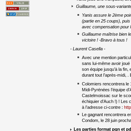
Guillaume, une sous-variant
Yanis assure le 2ème point
(partie en 25 coups), puis 
avec compensation pour l
Guillaume maîtrise bien le
victoire ! -Bravo à tous !
- Laurent Casella -
Avec une mention particul
sans lui-même avoir joué !
son équipe jusqu’à la fin,
durant tout l’après-midi, .
Colomiers rencontrera le 
Midi-Pyrénées l’équipe d’A
Castelmoissac sur le scor
échiquier d’Auch !) ! Le
à l’adresse ci-contre :
htt
Le gagnant rencontrera en f
Condom, le 28 juin procha
Les parties format pgn et p