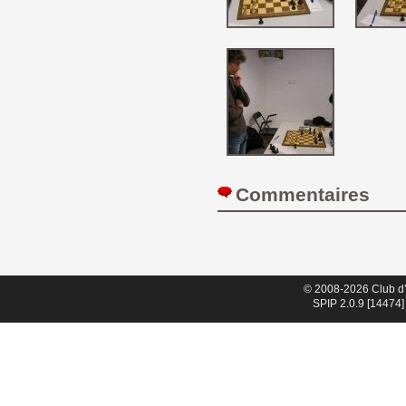
Commentaires 
© 2008-2026 Club d
SPIP 2.0.9 [14474]