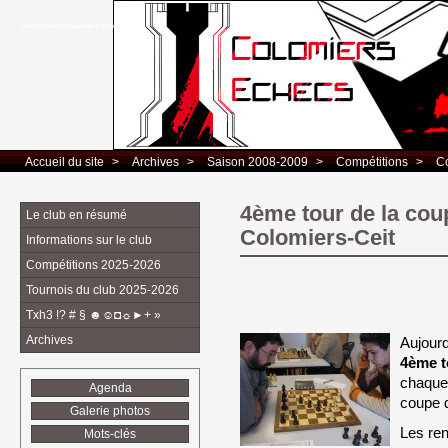
Club d’Echecs Léo Lagrange de Colomiers
Accueil du site
> 
Archives
> 
Saison 2008-2009
> 
Compétitions
> 
C
4ème tour de la cou
Le club en résumé
Colomiers-Ceit
Informations sur le club
Compétitions 2025-2026
Tournois du club 2025-2026
Txh3 !? # § ☻☺◘☼►+ »
Archives
Aujourd
4ème t
chaque 
Agenda
coupe 
Galerie photos
Les ren
Mots-clés