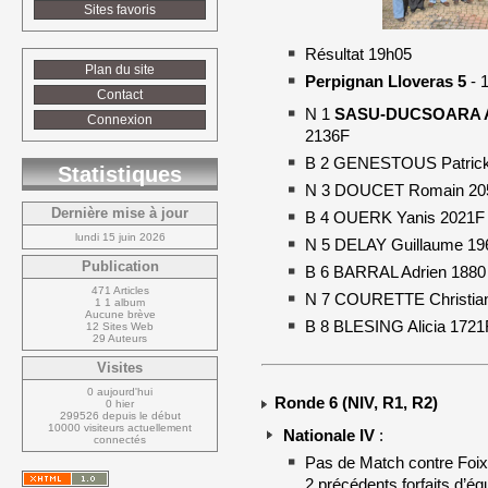
Sites favoris
Résultat 19h05
Plan du site
Perpignan Lloveras 5
- 1
Contact
N 1
SASU-DUCSOARA An
Connexion
2136F
B 2 GENESTOUS Patrick
Statistiques
N 3 DOUCET Romain 20
Dernière mise à jour
B 4 OUERK Yanis 2021F
lundi 15 juin 2026
N 5 DELAY Guillaume 19
Publication
B 6 BARRAL Adrien 1880
471 Articles
N 7 COURETTE Christian
1 1 album
Aucune brève
B 8 BLESING Alicia 1721
12 Sites Web
29 Auteurs
Visites
0 aujourd'hui
Ronde 6 (NIV, R1, R2)
0 hier
299526 depuis le début
10000 visiteurs actuellement 
Nationale IV
:
connectés
Pas de Match contre Foix !
2 précédents forfaits d’équ