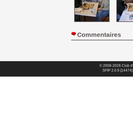
Commentaires 
© 2008-2026 Club d
SPIP 2.0.9 [14474]