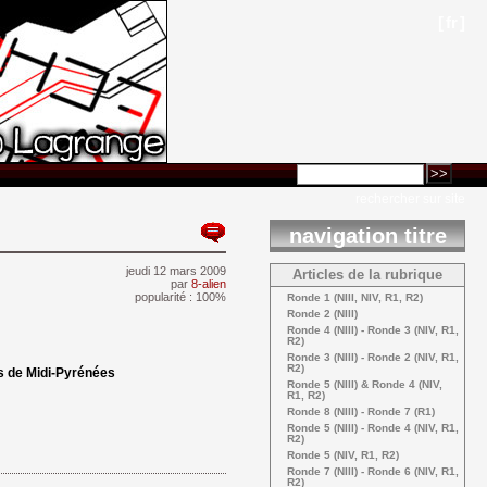
[
fr
]
rechercher sur site
navigation titre
jeudi 12 mars 2009 
Articles de la rubrique
par
8-alien
popularité : 100%
Ronde 1 (NIII, NIV, R1, R2) 
Ronde 2 (NIII) 
Ronde 4 (NIII) - Ronde 3 (NIV, R1, 
R2)
Ronde 3 (NIII) - Ronde 2 (NIV, R1, 
R2)
 de Midi-Pyrénées
Ronde 5 (NIII) & Ronde 4 (NIV, 
R1, R2)
Ronde 8 (NIII) - Ronde 7 (R1) 
Ronde 5 (NIII) - Ronde 4 (NIV, R1, 
R2)
Ronde 5 (NIV, R1, R2) 
Ronde 7 (NIII) - Ronde 6 (NIV, R1, 
R2)