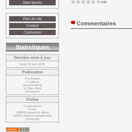
0 vote
Sites favoris
Plan du site
Commentaires 
Contact
Connexion
Statistiques
Dernière mise à jour
lundi 15 juin 2026
Publication
471 Articles
1 1 album
Aucune brève
12 Sites Web
29 Auteurs
Visites
0 aujourd'hui
0 hier
299526 depuis le début
10000 visiteurs actuellement 
connectés