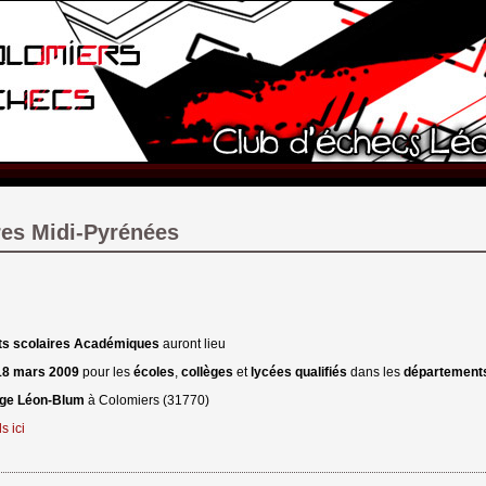
es Midi-Pyrénées
s scolaires Académiques
auront lieu
8 mars 2009
pour les
écoles
,
collèges
et 
lycées qualifiés
dans les 
départements
ège Léon-Blum
à Colomiers (31770)
s ici