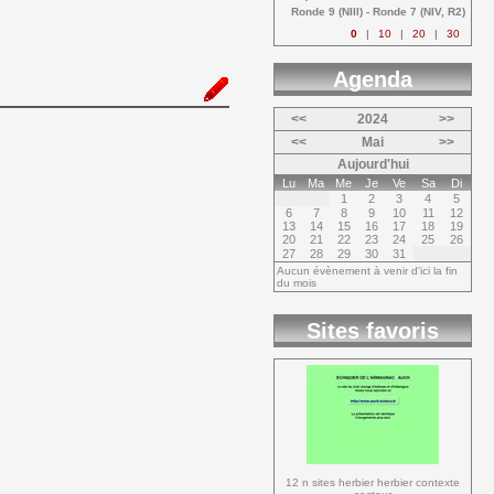
Ronde 9 (NIII) - Ronde 7 (NIV, R2) 
0
|
10
|
20
|
30
Agenda 
<<
2024
>>
<<
Mai
>>
Aujourd'hui
Lu
Ma
Me
Je
Ve
Sa
Di
1
2
3
4
5
6
7
8
9
10
11
12
13
14
15
16
17
18
19
20
21
22
23
24
25
26
27
28
29
30
31
Aucun évènement à venir d'ici la fin
du mois
Sites favoris
12 n sites herbier herbier contexte 