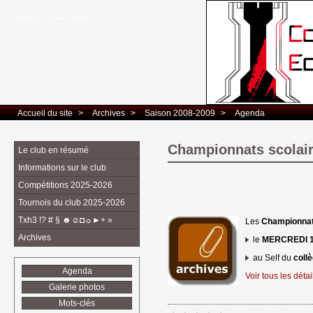
Club d’Echecs Léo Lagrange de Colomiers
Accueil du site
> 
Archives
> 
Saison 2008-2009
> 
Agenda
Championnats scolair
Le club en résumé
Informations sur le club
Compétitions 2025-2026
Tournois du club 2025-2026
Txh3 !? # § ☻☺◘☼►+ »
Les
Championnat
Archives
le 
MERCREDI 1
au Self du 
coll
Agenda
Voir tous les détail
Galerie photos
Mots-clés