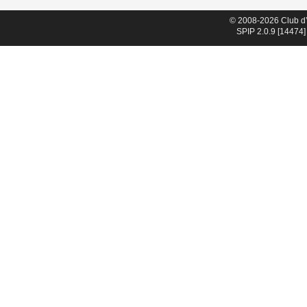
© 2008-2026 Club d
SPIP 2.0.9 [14474]