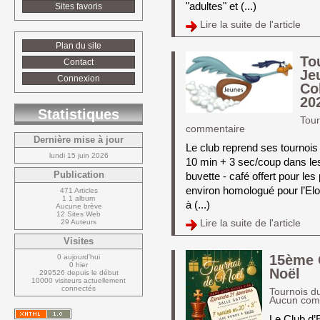
"adultes" et (...)
Sites favoris
Lire la suite de l'article 
Plan du site
To
Contact
Je
Connexion
Co
20
Statistiques
Tour
commentaire
Dernière mise à jour
Le club reprend ses tournois
lundi 15 juin 2026
10 min + 3 sec/coup dans les
Publication
buvette - café offert pour l
environ homologué pour l’Elo 
471 Articles
1 1 album
à (...)
Aucune brève
12 Sites Web
29 Auteurs
Lire la suite de l'article 
Visites
15ème 
0 aujourd'hui
0 hier
Noël
299526 depuis le début
10000 visiteurs actuellement 
connectés
Tournois d
Aucun com
Le Club d’