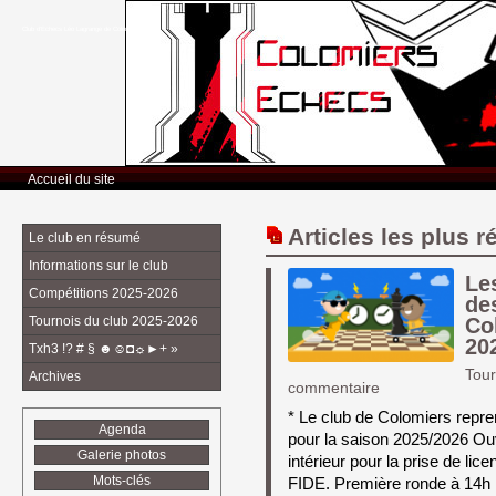
Club d’Echecs Léo Lagrange de Colomiers
Accueil du site
Articles les plus r
Le club en résumé
Informations sur le club
Le
Compétitions 2025-2026
de
Tournois du club 2025-2026
Co
20
Txh3 !? # § ☻☺◘☼►+ »
Tour
Archives
commentaire
* Le club de Colomiers repr
Agenda
pour la saison 2025/2026 Ouve
Galerie photos
intérieur pour la prise de l
Mots-clés
FIDE. Première ronde à 14h 1