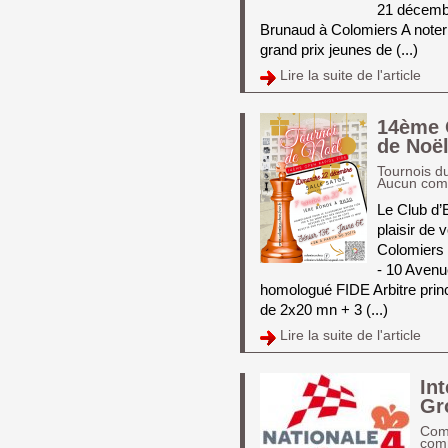
21 décembr
Brunaud à Colomiers A noter 
grand prix jeunes de (...)
Lire la suite de l'article 
14ème 
de Noë
Tournois d
Aucun com
Le Club d’
plaisir de 
Colomiers 
- 10 Avenu
homologué FIDE Arbitre princ
de 2x20 mn + 3 (...)
Lire la suite de l'article 
In
Gr
Com
com