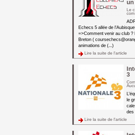
un 
Le c
com
ADRE
Echecs 5 allée de l’Aubisqu
=>Comment venir au club 
Breton ( coursechecs@orange.
animations de (...)
Lire la suite de l'article 
In
3
Com
Auc
L’éq
le g
cale
des 
Lire la suite de l'article 